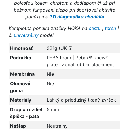
bolesťou kolien, chrbtom a došľapom či už pri
bežnom fungovaní alebo pri športovej aktivite
ponúkame
3D diagnostiku
chodidla
Kompletná ponuka značky HOKA na
cestu
|
terén
|
či
univerzálny
model
Hmotnosť
221g (UK 5)
Podrážka
PEBA foam | Pebax® Rnew®
plate | Zonal rubber placement
Membrána
Nie
Okopová
Nie
guma
Materiály
Ľahký a priedušný tkaný zvršok
Drop = rozdiel
5 mm
špička - päta
Nášľap
Neutrálny