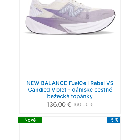
NEW BALANCE FuelCell Rebel V5
Candied Violet - dámske cestné
bežecké topánky
136,00 €
160,00 €
Nové
-5 %