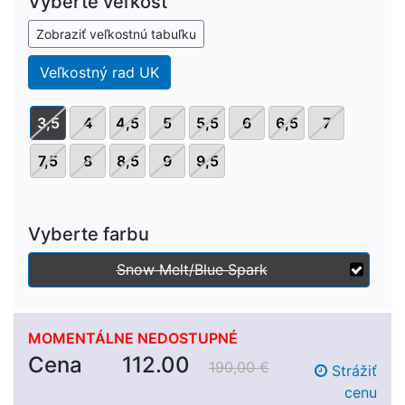
Vyberte veľkosť
Zobraziť veľkostnú tabuľku
Veľkostný rad UK
3,5
4
4,5
5
5,5
6
6,5
7
7,5
8
8,5
9
9,5
Vyberte farbu
Snow Melt/Blue Spark
MOMENTÁLNE NEDOSTUPNÉ
Cena
112.00
190,00 €
Strážiť
cenu