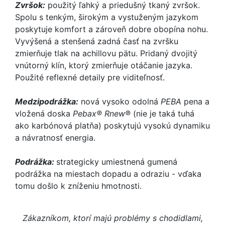
Zvršok:
použitý ľahký a priedušný tkaný zvršok.
Spolu s tenkým, širokým a vystuženým jazykom
poskytuje komfort a zároveň dobre obopína nohu.
Vyvýšená a stenšená zadná časť na zvršku
zmierňuje tlak na achillovu pätu. Pridaný dvojitý
vnútorný klín, ktorý zmierňuje otáčanie jazyka.
Použité reflexné detaily pre viditeľnosť.
Medzipodrážka:
nová vysoko odolná
PEBA
pena a
vložená doska
Pebax® Rnew®
(nie je taká tuhá
ako karbónová platňa) poskytujú vysokú dynamiku
a návratnosť energia.
Podrážka:
strategicky umiestnená gumená
podrážka na miestach dopadu a odraziu - vďaka
tomu došlo k zníženiu hmotnosti.
Zákazníkom, ktorí majú problémy s chodidlami,