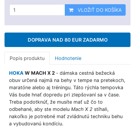
VLOŽIŤ DO KOŠÍKA
DOPRAVA NAD 80 EUR ZADARMO
Popis produktu
Hodnotenie
HOKA
W MACH X 2
-
dámska cestná bežecká
obuv
určená najmä na behy v tempe na pretekoch,
maratóne alebo aj tréningu. Táto rýchla tempovka
Vás bude hnať dopredu pri zlepšovaní sa v čase.
Treba podotknúť, že musíte mať už čo to
odbehané, aby ste modelu
Mach X 2
stíhali,
nakoľko je potrebné mať zvládnutú techniku behu
a vybudovanú kondíciu.