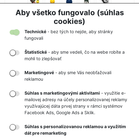
ZVONČEK NA MEDVEDE COGHLANS
Aby všetko fungovalo (súhlas
7,50 €
7,90 €
cookies)
Technické
- bez tých to nejde, aby stránky
fungovali
Štatistické
- aby sme vedeli, čo na webe robíte a
mohli to zlepšovať
DORUČENIE
OVERENÝ
TOVARU AŽ K
OBCHOD
Marketingové
- aby sme Vás neobťažovali
VÁM DOMOV
NA HEUREKA.SK
reklamou
Súhlas s marketingovými aktivitami
- využitie e-
mailovej adresy na účely personalizovanej reklamy
RÝCHLE
GARANCIA
využívajúcej dáta prvej strany v rámci systémov
Facebook Ads, Google Ads a Sklik.
DORUČENIE
NAJNIŽŠÍCH CIEN
Súhlas s personalizovanou reklamou a využitím
dát pre remarketing
Registrovať