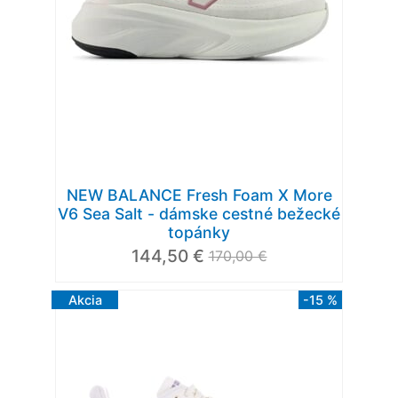
NEW BALANCE Fresh Foam X More
V6 Sea Salt - dámske cestné bežecké
topánky
144,50 €
170,00 €
Akcia
-15 %