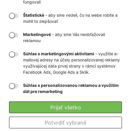
fungovali
Štatistické
- aby sme vedeli, čo na webe robíte a
mohli to zlepšovať
DORUČENIE
OVERENÝ
TOVARU AŽ K
OBCHOD
Marketingové
- aby sme Vás neobťažovali
VÁM DOMOV
NA HEUREKA.SK
reklamou
Súhlas s marketingovými aktivitami
- využitie e-
mailovej adresy na účely personalizovanej reklamy
RÝCHLE
GARANCIA
využívajúcej dáta prvej strany v rámci systémov
Facebook Ads, Google Ads a Sklik.
DORUČENIE
NAJNIŽŠÍCH CIEN
Súhlas s personalizovanou reklamou a využitím
dát pre remarketing
Registrovať
Prijať všetko
O nás
Potvrdiť vybrané