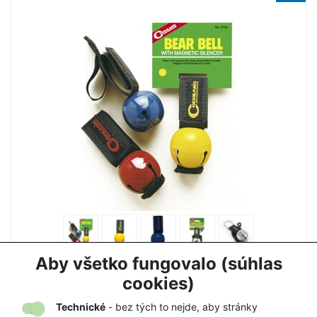
ZVONČEK NA MEDVEDE COGHLANS
Aby všetko fungovalo (súhlas
7,50 €
7,90 €
cookies)
Technické
- bez tých to nejde, aby stránky