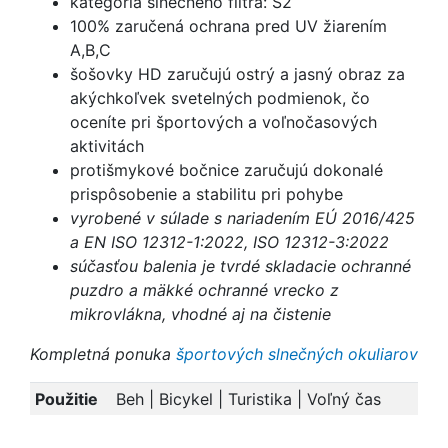
kategória slnečného filtra: S2
100% zaručená ochrana pred UV žiarením
A,B,C
šošovky HD zaručujú ostrý a jasný obraz za
akýchkoľvek svetelných podmienok, čo
oceníte pri športových a voľnočasových
aktivitách
protišmykové bočnice zaručujú dokonalé
prispôsobenie a stabilitu pri pohybe
vyrobené v súlade s nariadením EÚ 2016/425
a EN ISO 12312-1:2022, ISO 12312-3:2022
súčasťou balenia je tvrdé skladacie ochranné
puzdro a mäkké ochranné vrecko z
mikrovlákna, vhodné aj na čistenie
Kompletná ponuka
športových slnečných okuliarov
Použitie
Beh | Bicykel | Turistika | Voľný čas