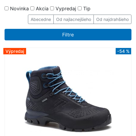
Novinka
Akcia
Vypredaj
Tip
Abecedne
Od najlacnejšieho
Od najdrahšieho
Filtre
Výpredaj
-54 %