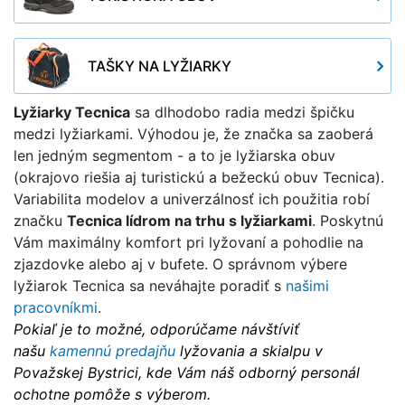
TAŠKY NA LYŽIARKY
Lyžiarky Tecnica
sa dlhodobo radia medzi špičku
medzi lyžiarkami. Výhodou je, že značka sa zaoberá
len jedným segmentom - a to je lyžiarska obuv
(okrajovo riešia aj turistickú a bežeckú obuv Tecnica).
Variabilita modelov a univerzálnosť ich použitia robí
značku
Tecnica lídrom na trhu s lyžiarkami
. Poskytnú
Vám maximálny komfort pri lyžovaní a pohodlie na
zjazdovke alebo aj v bufete. O správnom výbere
lyžiarok Tecnica sa neváhajte poradiť s
našimi
pracovníkmi
.
Pokiaľ je to možné, odporúčame návštíviť
našu
kamennú predajňu
lyžovania a skialpu v
Považskej Bystrici, kde Vám náš odborný personál
ochotne pomôže s výberom.