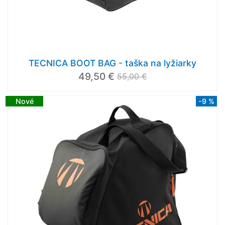
TECNICA BOOT BAG - taška na lyžiarky
49,50 €
55,00 €
Nové
-9 %