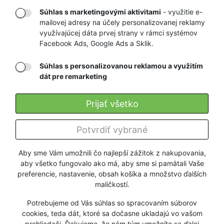
Súhlas s marketingovými aktivitami
- využitie e-
mailovej adresy na účely personalizovanej reklamy
RÝCHLE
GARANCIA
využívajúcej dáta prvej strany v rámci systémov
Facebook Ads, Google Ads a Sklik.
DORUČENIE
NAJNIŽŠÍCH CIEN
Súhlas s personalizovanou reklamou a využitím
dát pre remarketing
Registrovať
Prijať všetko
O nás
Potvrdiť vybrané
Pre zákazníkov
Aby sme Vám umožnili čo najlepší zážitok z nakupovania,
aby všetko fungovalo ako má, aby sme si pamätali Vaše
Firmy a organizácie
preferencie, nastavenie, obsah košíka a množstvo ďalších
maličkostí.
Služby
Potrebujeme od Vás súhlas so spracovaním súborov
cookies, teda dát, ktoré sa dočasne ukladajú vo vašom
prehliadači. Ďakujeme, že nám tým umožníte sa ďalej