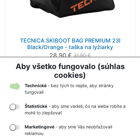
TECNICA SKIBOOT BAG PREMIUM 23l
Black/Orange - taška na lyžiarky
28,90 €
31,90 €
Aby všetko fungovalo (súhlas
cookies)
1
2
Technické
- bez tých to nejde, aby stránky
fungovali
Štatistické
- aby sme vedeli, čo na webe robíte a
mohli to zlepšovať
DORUČENIE
OVERENÝ
TOVARU AŽ K
OBCHOD
Marketingové
- aby sme Vás neobťažovali
VÁM DOMOV
NA HEUREKA.SK
reklamou